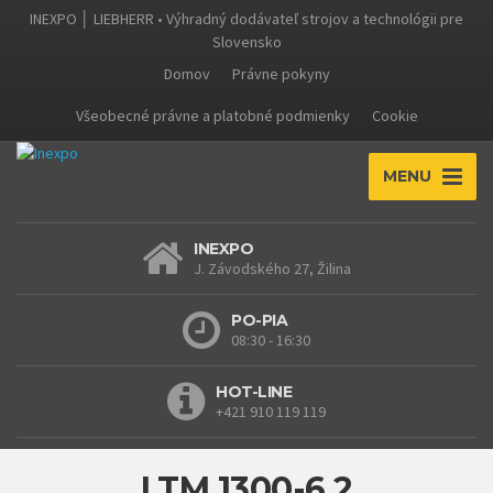
INEXPO │ LIEBHERR • Výhradný dodávateľ strojov a technológii pre
Slovensko
Domov
Právne pokyny
Všeobecné právne a platobné podmienky
Cookie
MENU
INEXPO
J. Závodského 27, Žilina
PO-PIA
08:30 - 16:30
HOT-LINE
+421 910 119 119
LTM 1300-6.2