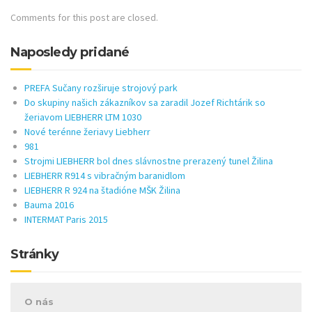
Comments for this post are closed.
Naposledy pridané
PREFA Sučany rozširuje strojový park
Do skupiny našich zákazníkov sa zaradil Jozef Richtárik so
žeriavom LIEBHERR LTM 1030
Nové terénne žeriavy Liebherr
981
Strojmi LIEBHERR bol dnes slávnostne prerazený tunel Žilina
LIEBHERR R914 s vibračným baranidlom
LIEBHERR R 924 na štadióne MŠK Žilina
Bauma 2016
INTERMAT Paris 2015
Stránky
O nás