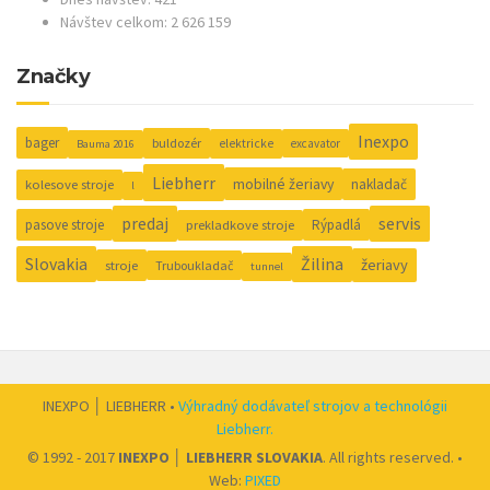
Návštev celkom: 2 626 159
Značky
Inexpo
bager
buldozér
elektricke
excavator
Bauma 2016
Liebherr
mobilné žeriavy
nakladač
kolesove stroje
l
predaj
servis
pasove stroje
Rýpadlá
prekladkove stroje
Slovakia
Žilina
žeriavy
stroje
Truboukladač
tunnel
INEXPO │ LIEBHERR •
Výhradný dodávateľ strojov a technológii
Liebherr.
© 1992 - 2017
INEXPO │ LIEBHERR SLOVAKIA
. All rights reserved. •
Web:
PIXED