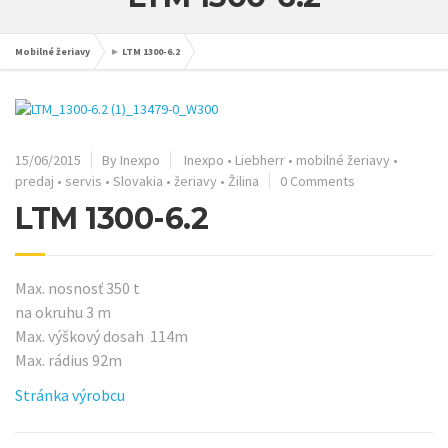
Mobilné žeriavy
►
LTM 1300-6.2
15/06/2015
By Inexpo
Inexpo
•
Liebherr
•
mobilné žeriavy
•
predaj
•
servis
•
Slovakia
•
žeriavy
•
Žilina
0 Comments
LTM 1300-6.2
Max. nosnosť 350 t
na okruhu 3 m
Max. výškový dosah 114m
Max. rádius 92m
Stránka výrobcu