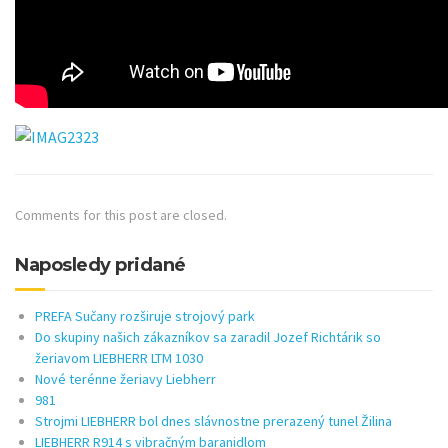
Comments for this post are closed.
Naposledy pridané
PREFA Sučany rozširuje strojový park
Do skupiny našich zákazníkov sa zaradil Jozef Richtárik so
žeriavom LIEBHERR LTM 1030
Nové terénne žeriavy Liebherr
981
Strojmi LIEBHERR bol dnes slávnostne prerazený tunel Žilina
LIEBHERR R914 s vibračným baranidlom