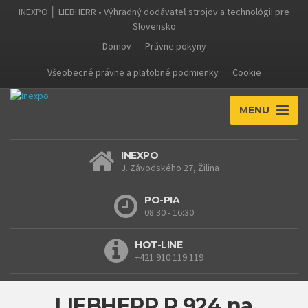
INEXPO │ LIEBHERR • Výhradný dodávateľ strojov a technológii pre
Slovensko
Domov
Právne pokyny
Všeobecné právne a platobné podmienky
Cookie
MENU
INEXPO
J. Závodského 27, Žilina
PO-PIA
08:30 - 16:30
HOT-LINE
+421 910 119 119
LIEBHERR R 924 na