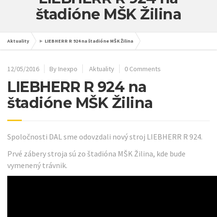
štadióne MŠK Žilina
Aktuality
►
LIEBHERR R 924 na štadióne MŠK Žilina
12/05/2016
By Inexpo
Aktuality
0 Comments
LIEBHERR R 924 na
štadióne MŠK Žilina
Spoločnosti DAL sme odovzdali nový stroj LIEBHERR R 924.
Prvé zábery stroja sú zo štadióna MŠK Žilina, kde bude
vymenený trávnik.