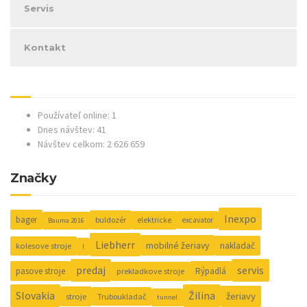
Servis
Kontakt
Používateľ online: 1
Dnes návštev: 41
Návštev celkom: 2 626 659
Značky
Inexpo
bager
buldozér
elektricke
excavator
Bauma 2016
Liebherr
mobilné žeriavy
nakladač
kolesove stroje
l
predaj
servis
pasove stroje
Rýpadlá
prekladkove stroje
Slovakia
Žilina
žeriavy
stroje
Truboukladač
tunnel