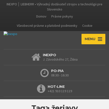
INEXPO │ LIEBHERR • Výhradný dodávateľ strojov a technológii pre
Slovensko
Domov
Právne pokyny
Všeobecné právne a platobné podmienky
Cookie
MENU
INEXPO
J. Závodského 27, Žilina
PO-PIA
08:30 - 16:30
HOT-LINE
+421 910 119 119
Tag> žeriavy