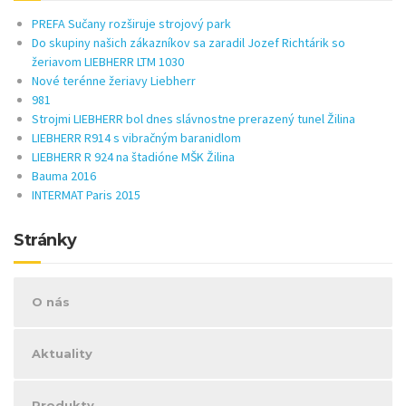
PREFA Sučany rozširuje strojový park
Do skupiny našich zákazníkov sa zaradil Jozef Richtárik so
žeriavom LIEBHERR LTM 1030
Nové terénne žeriavy Liebherr
981
Strojmi LIEBHERR bol dnes slávnostne prerazený tunel Žilina
LIEBHERR R914 s vibračným baranidlom
LIEBHERR R 924 na štadióne MŠK Žilina
Bauma 2016
INTERMAT Paris 2015
Stránky
O nás
Aktuality
Produkty