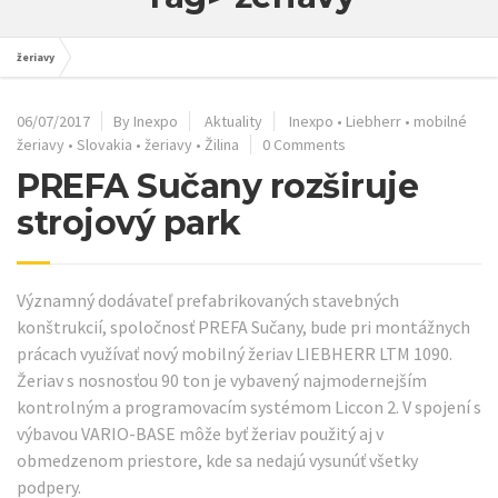
žeriavy
06/07/2017
By Inexpo
Aktuality
Inexpo
•
Liebherr
•
mobilné
žeriavy
•
Slovakia
•
žeriavy
•
Žilina
0 Comments
PREFA Sučany rozširuje
strojový park
Významný dodávateľ prefabrikovaných stavebných
konštrukcií, spoločnosť PREFA Sučany, bude pri montážnych
prácach využívať nový mobilný žeriav LIEBHERR LTM 1090.
Žeriav s nosnosťou 90 ton je vybavený najmodernejším
kontrolným a programovacím systémom Liccon 2. V spojení s
výbavou VARIO-BASE môže byť žeriav použitý aj v
obmedzenom priestore, kde sa nedajú vysunúť všetky
podpery.