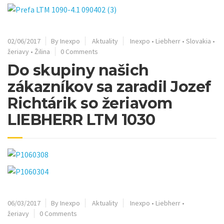
02/06/2017
By Inexpo
Aktuality
Inexpo
•
Liebherr
•
Slovakia
•
žeriavy
•
Žilina
0 Comments
Do skupiny našich
zákazníkov sa zaradil Jozef
Richtárik so žeriavom
LIEBHERR LTM 1030
06/03/2017
By Inexpo
Aktuality
Inexpo
•
Liebherr
•
žeriavy
0 Comments