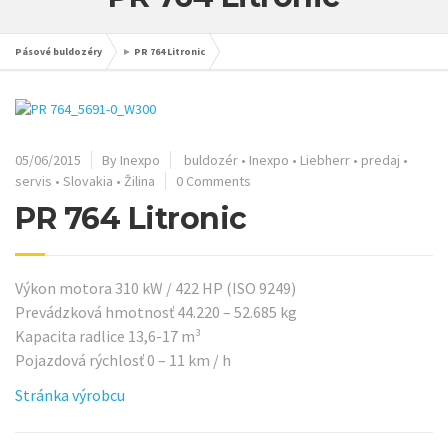
Pásové buldozéry
►
PR 764 Litronic
05/06/2015
By Inexpo
buldozér
•
Inexpo
•
Liebherr
•
predaj
•
servis
•
Slovakia
•
Žilina
0 Comments
PR 764 Litronic
Výkon motora 310 kW / 422 HP (ISO 9249)
Prevádzková hmotnosť 44.220 – 52.685 kg
Kapacita radlice 13,6-17 m³
Pojazdová rýchlosť 0 – 11 km / h
Stránka výrobcu