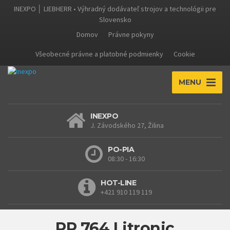
INEXPO │ LIEBHERR • Výhradný dodávateľ strojov a technológii pre
Slovensko
Domov
Právne pokyny
Všeobecné právne a platobné podmienky
Cookie
MENU
INEXPO
J. Závodského 27, Žilina
PO-PIA
08:30 - 16:30
HOT-LINE
+421 910 119 119
PR 764 Litronic