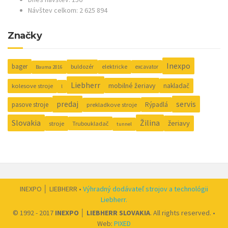
Návštev celkom: 2 625 894
Značky
Inexpo
bager
buldozér
elektricke
excavator
Bauma 2016
Liebherr
mobilné žeriavy
nakladač
kolesove stroje
l
predaj
servis
pasove stroje
Rýpadlá
prekladkove stroje
Slovakia
Žilina
žeriavy
stroje
Truboukladač
tunnel
INEXPO │ LIEBHERR •
Výhradný dodávateľ strojov a technológii
Liebherr.
© 1992 - 2017
INEXPO │ LIEBHERR SLOVAKIA
. All rights reserved. •
Web:
PIXED