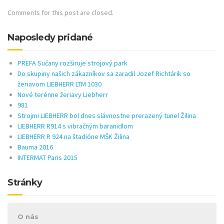
Comments for this post are closed.
Naposledy pridané
PREFA Sučany rozširuje strojový park
Do skupiny našich zákazníkov sa zaradil Jozef Richtárik so
žeriavom LIEBHERR LTM 1030
Nové terénne žeriavy Liebherr
981
Strojmi LIEBHERR bol dnes slávnostne prerazený tunel Žilina
LIEBHERR R914 s vibračným baranidlom
LIEBHERR R 924 na štadióne MŠK Žilina
Bauma 2016
INTERMAT Paris 2015
Stránky
O nás