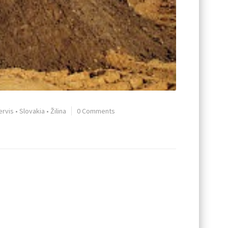
ervis
•
Slovakia
•
Žilina
0 Comments