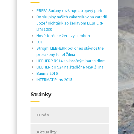
PREFA Sučany rozširuje strojový park
Do skupiny našich zákazníkov sa zaradil
Jozef Richtárik so žeriavom LIEBHERR
LTM 1030
Nové terénne žeriavy Liebherr
981
Strojmi LIEBHERR bol dnes slávnostne
prerazený tunel Žilina
LIEBHERR R914 s vibračným baranidlom
LIEBHERR R 924 na štadióne MŠK Žilina
Bauma 2016
INTERMAT Paris 2015
Stránky
O nás
Aktuality