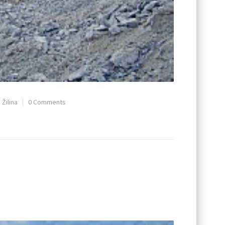
•
Žilina
0 Comments