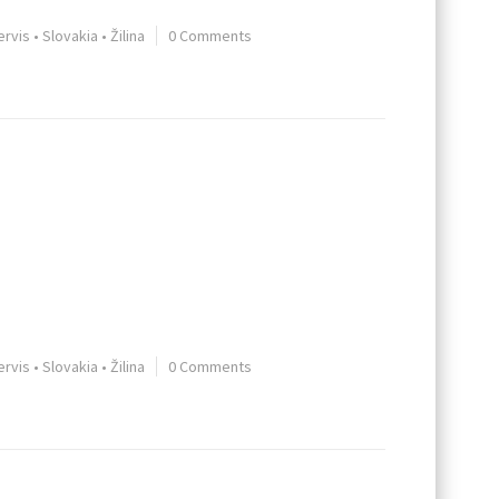
ervis
•
Slovakia
•
Žilina
0 Comments
ervis
•
Slovakia
•
Žilina
0 Comments