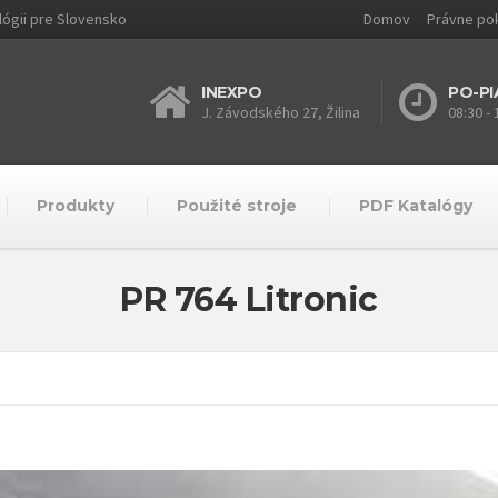
lógii pre Slovensko
Domov
Právne po
INEXPO
PO-PI
J. Závodského 27, Žilina
08:30 - 
Produkty
Použité stroje
PDF Katalógy
PR 764 Litronic