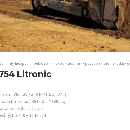
15
By Inexpo
buldozér
•
Inexpo
•
Liebherr
•
pasove stroje
•
predaj
•
s
754 Litronic
otora 250 kW / 340 HP (ISO 9249)
ková hmotnosť 35.000 – 40.800 kg
 radlice 8,90 až 11,7 m³
vá rýchlosť 0 – 11 km / h