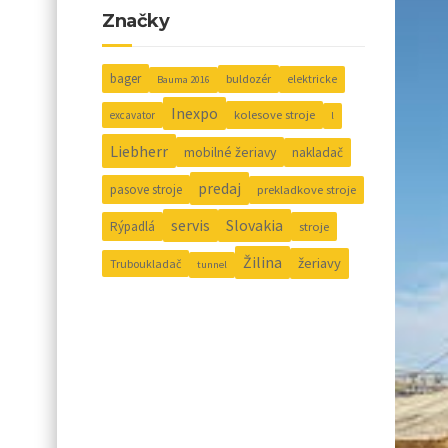
Značky
bager
buldozér
elektricke
Bauma 2016
Inexpo
kolesove stroje
excavator
l
Liebherr
mobilné žeriavy
nakladač
predaj
pasove stroje
prekladkove stroje
Slovakia
servis
Rýpadlá
stroje
Žilina
žeriavy
Truboukladač
tunnel