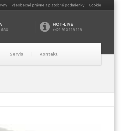
kyny
Všeobecné právne a platobné podmienky
Cookie
A
HOT-LINE
16:30
+421 910 119 119
Servis
Kontakt