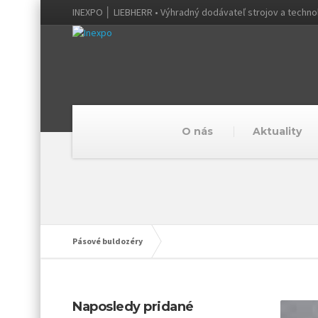
INEXPO │ LIEBHERR • Výhradný dodávateľ strojov a techno
O nás
Aktuality
Pásové buldozéry
Naposledy pridané