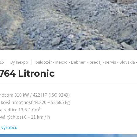
15
By Inexpo
buldozér
•
Inexpo
•
Liebherr
•
predaj
•
servis
•
Slovakia
764 Litronic
otora 310 kW / 422 HP (ISO 9249)
ková hmotnosť 44.220 – 52.685 kg
a radlice 13,6-17 m³
vá rýchlosť 0 – 11 km / h
 výrobcu