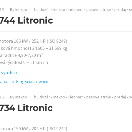
15
By Inexpo
buldozér
•
Inexpo
•
Liebherr
•
pasove stroje
•
predaj
•
s
744 Litronic
otora 185 kW / 252 HP (ISO 9249)
ková hmotnosť 24.605 – 31.669 kg
a radlice 4,90-7,20 m³
vá rýchlosť 0 – 11 km / h
 výrobcu
15
By Inexpo
buldozér
•
Inexpo
•
Liebherr
•
pasove stroje
•
predaj
•
s
734 Litronic
otora 150 kW / 204 HP (ISO 9249)