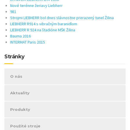
Nové terénne žeriavy Liebherr
981
Strojmi LIEBHERR bol dnes slávnostne prerazený tunel Žilina
LIEBHERR R914 s vibračným baranidlom
LIEBHERR R 924 na štadióne MŠK Žilina
Bauma 2016
INTERMAT Paris 2015
Stránky
O nás
Aktuality
Produkty
Použité stroje