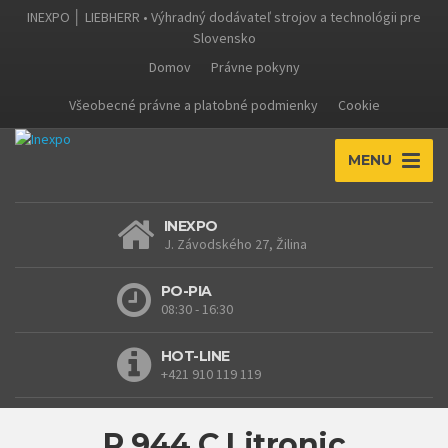
INEXPO │ LIEBHERR • Výhradný dodávateľ strojov a technológii pre
Slovensko
Domov
Právne pokyny
Všeobecné právne a platobné podmienky
Cookie
MENU
INEXPO
J. Závodského 27, Žilina
PO-PIA
08:30 - 16:30
HOT-LINE
+421 910 119 119
R 944 C Litronic