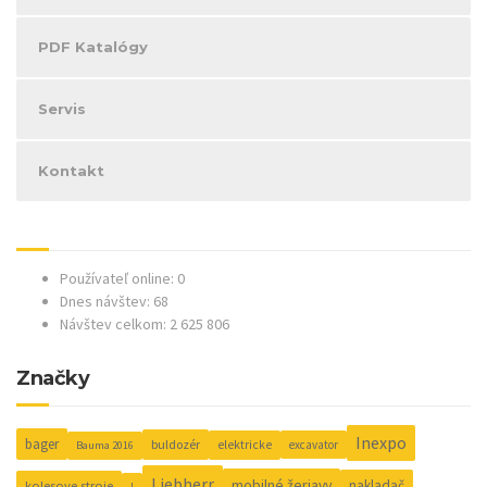
PDF Katalógy
Servis
Kontakt
Používateľ online: 0
Dnes návštev: 68
Návštev celkom: 2 625 806
Značky
Inexpo
bager
buldozér
elektricke
excavator
Bauma 2016
Liebherr
mobilné žeriavy
nakladač
kolesove stroje
l