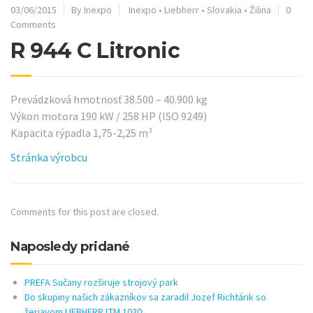
03/06/2015
By Inexpo
Inexpo
•
Liebherr
•
Slovakia
•
Žilina
0
Comments
R 944 C Litronic
Prevádzková hmotnosť 38.500 – 40.900 kg
Výkon motora 190 kW / 258 HP (ISO 9249)
Kapacita rýpadla 1,75-2,25 m³
Stránka výrobcu
Comments for this post are closed.
Naposledy pridané
PREFA Sučany rozširuje strojový park
Do skupiny našich zákazníkov sa zaradil Jozef Richtárik so
žeriavom LIEBHERR LTM 1030